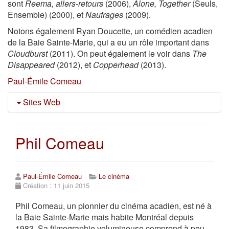
sont
Reema, allers-retours
(2006),
Alone, Together
(Seuls,
Ensemble) (2000), et
Naufrages
(2009).
Notons également Ryan Doucette, un comédien acadien
de la Baie Sainte-Marie, qui a eu un rôle important dans
Cloudburst
(2011). On peut également le voir dans
The
Disappeared
(2012), et
Copperhead
(2013).
Paul-Émile Comeau
Sites Web
http://www.silentera.com/PSFL/data/E/Evangeline191
http://www.imdb.com/title/tt0002832/
Phil Comeau
https://www.onf.ca/cineastes/paul_emile-
dentremont135692/
http://ici.radio-
Paul-Émile Comeau
Le cinéma
canada.ca/emissions/luc_et_luc/2012-
Création : 11 juin 2015
2013/Chronique.asp?idDoc=277285
http://www.algi.qc.ca/forum/service/messages/3538c.
Phil Comeau, un pionnier du cinéma acadien, est né à
http://www.imdb.com/name/nm2854721/
la Baie Sainte-Marie mais habite Montréal depuis
http://ryandoucette.com/
1983. Sa filmographie volumineuse comprend à peu